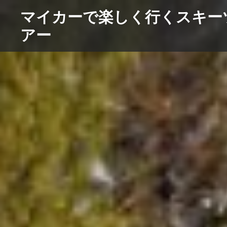
コ
マイカーで楽しく行くスキー
ン
アー
テ
ン
ツ
へ
ス
キ
ッ
プ