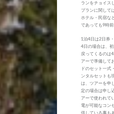
ランをチョイスし
プランに関して
ホテル・民宿な
であっても9時
1泊4日は2日券
4日の場合は、
戻ってくるのは
アーで準備して
ドのセット一式
ンタルセットも
は、ツアーを申
定の場合は申し
アーで使われて
電が可能なコン
供している事も