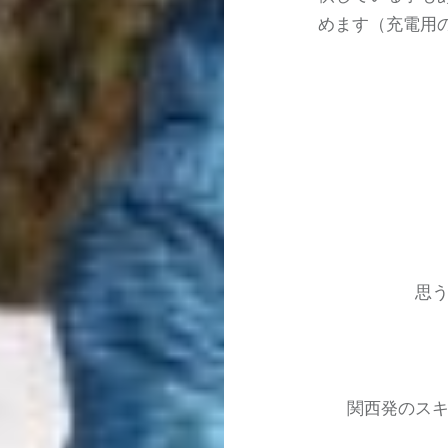
めます（充電用
投
稿
ナ
思
ビ
ゲ
ー
関西発のス
シ