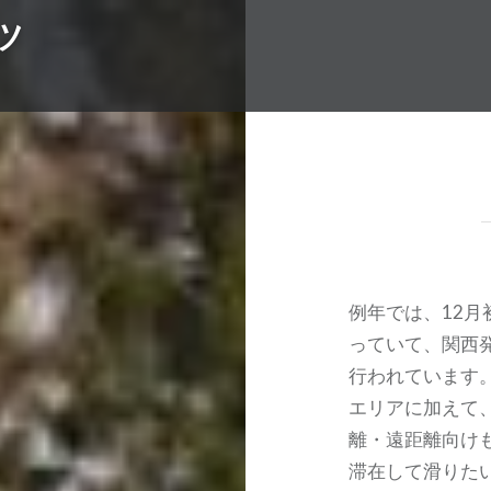
ツ
例年では、12
っていて、関西
行われています
エリアに加えて
離・遠距離向け
滞在して滑りたい