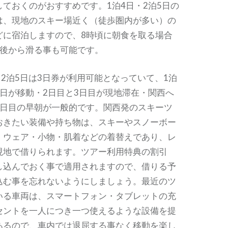
ておくのがおすすめです。1泊4日・2泊5日の
は、現地のスキー場近く（徒歩圏内が多い）の
どに宿泊しますので、8時頃に朝食を取る場合
前後から滑る事も可能です。
・2泊5日は3日券が利用可能となっていて、1泊
初日が移動・2日目と3日目が現地滞在・関西へ
4日目の早朝が一般的です。関西発のスキーツ
おきたい装備や持ち物は、スキーやスノーボー
・ウェア・小物・肌着などの着替えであり、レ
現地で借りられます。ツアー利用特典の割引
し込んでおく事で適用されますので、借りる予
込む事を忘れないようにしましょう。最近のツ
いる車両は、スマートフォン・タブレットの充
セントを一人につき一つ使えるような設備を提
あるので、車内では退屈する事なく移動を楽し